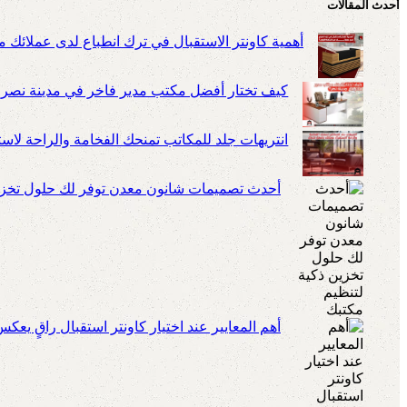
أحدث المقالات
أهمية كاونتر الاستقبال في ترك انطباع لدى عملائك م
كيف تختار أفضل مكتب مدير فاخر في مدينة نصر
انتريهات جلد للمكاتب تمنحك الفخامة والراحة لا
أحدث تصميمات شانون معدن توفر لك حلول تخزين
أهم المعايير عند اختيار كاونتر استقبال راقٍ يعك