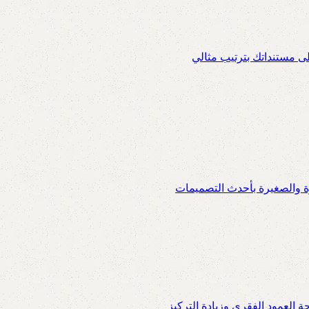
ى مستنداتك بترتيب مثالي
ة والصغيرة بأحدث التصميمات
العمود الفقري وزيادة التركيز