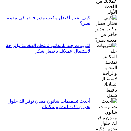
كيف تختار أفضل مكتب مدير فاخر في مدينة
نصر؟
انتريهات جلد للمكاتب تمنحك الفخامة والراحة
لاستقبال عملائك بأفضل شكل
أحدث تصميمات شانون معدن توفر لك حلول
تخزين ذكية لتنظيم مكتبك