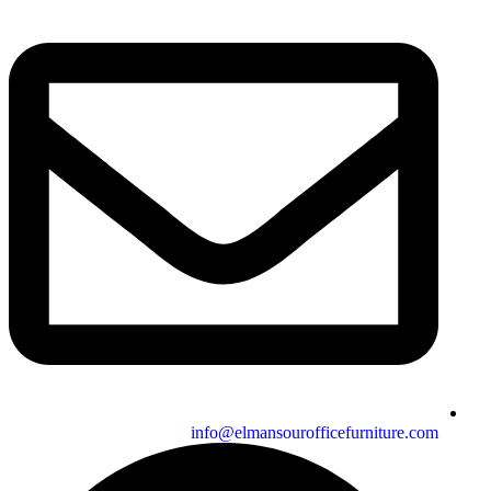
info@elmansourofficefurniture.com