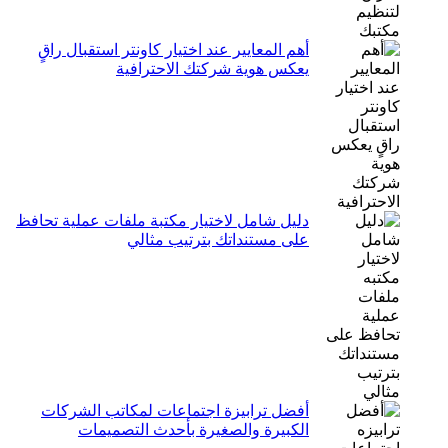
أهم المعايير عند اختيار كاونتر استقبال راقٍ
يعكس هوية شركتك الاحترافية
دليل شامل لاختيار مكتبة ملفات عملية تحافظ
على مستنداتك بترتيب مثالي
أفضل ترابيزة اجتماعات لمكاتب الشركات
الكبيرة والصغيرة بأحدث التصميمات