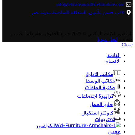
info@elmansourofficefurniture.com
10ب حسن مأمون. المنطقة السادسة.مدينة نصر
المنصور للاثاث المكتبي
© 2025 جميع الحقوق محفوظة | تصميم
وتطوير
انجاز ميديا
Close
القائمة
الأقسام
مكاتب الادارة
مكاتب الوسط
مكتبة الملفات
ترابيزة اجتماعات
خلايا العمل
كاونتر استقبال
الانتريهات
الكراسي
معدن