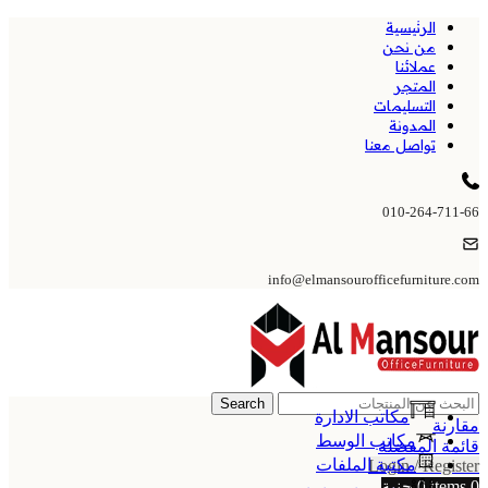
الرئيسية
من نحن
عملائنا
المتجر
التسليمات
المدونة
تواصل معنا
010-264-711-66
info@elmansourofficefurniture.com
Search
مكاتب الادارة
مقارنة
مكاتب الوسط
قائمة المفضلة
مكتبة الملفات
Login / Register
0
items
0
جنية