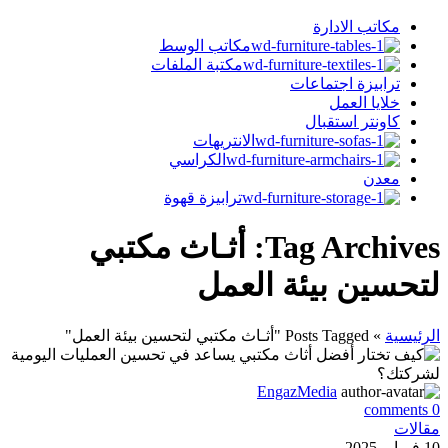
مكاتب الادارة
مكاتب الوسط
مكتبة الملفات
ترابيزة اجتماعات
خلايا العمل
كاونتر استقبال
الانتريهات
الكراسي
معدن
ترابيزة قهوة
Tag Archives: أثـاث مكتبي
لتحسين بيئة العمل
الرئيسية
»
Posts Tagged "أثـاث مكتبي لتحسين بيئة العمل"
EngazMedia
comments
0
مقالات
10 فبراير 2025