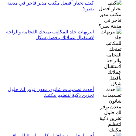
كيف تختار أفضل مكتب مدير فاخر في مدينة
نصر؟
انتريهات جلد للمكاتب تمنحك الفخامة والراحة
لاستقبال عملائك بأفضل شكل
أحدث تصميمات شانون معدن توفر لك حلول
تخزين ذكية لتنظيم مكتبك
أهم المعايير عند اختيار كاونتر استقبال راقٍ