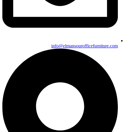
info@elmansourofficefurniture.com