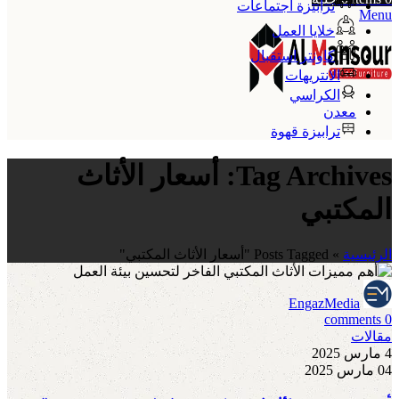
ترابيزة اجتماعات
Menu
خلايا العمل
كاونتر استقبال
الانتريهات
الكراسي
معدن
ترابيزة قهوة
Tag Archives: أسعار الأثاث
المكتبي
الرئيسية
»
Posts Tagged "أسعار الأثاث المكتبي"
EngazMedia
comments
0
مقالات
4 مارس 2025
04 مارس 2025