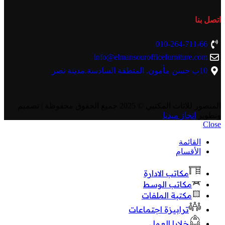
اتصل بنا
010-264-711-66
info@elmansourofficefurniture.com
10ب حسن مأمون. المنطقة السادسة.مدينة نصر
المنصور للاثاث المكتبي
© 2025 جميع الحقوق محفوظة | تصميم
وتطوير
انجاز ميديا
Close
القائمة
الأقسام
مكاتب الادارة
مكاتب الوسط
مكتبة الملفات
ترابيزة اجتماعات
خلايا العمل