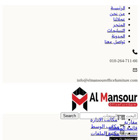
الرئيسية
من نحن
عملائنا
المتجر
التسليمات
المدونة
تواصل معنا
010-264-711-66
info@elmansourofficefurniture.com
Search
مكاتب الادارة
مقارنة
مكاتب الوسط
قائمة المفضلة
مكتبة الملفات
Login / Register
0
items
0
جنية