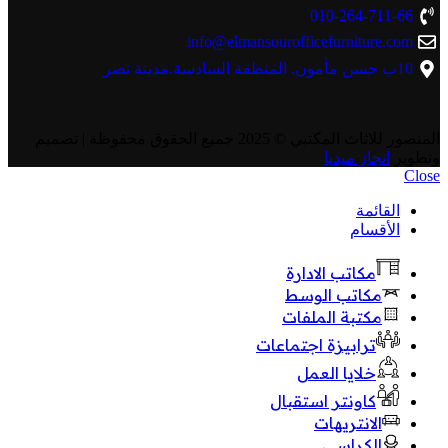
010-264-711-66
info@elmansourofficefurniture.com
10ب حسن مأمون. المنطقة السادسة.مدينة نصر
المنصور للاثاث المكتبي
© 2025 جميع الحقوق محفوظة | تصميم
وتطوير
انجاز ميديا
Close
القائمة
الأقسام
مكاتب الادارة
مكاتب الوسط
مكتبة الملفات
ترابيزة اجتماعات
خلايا العمل
كاونتر استقبال
الانتريهات
الكراسي