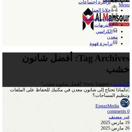
ترابيزة اجتماعات
Menu
خلايا العمل
كاونتر استقبال
الانتريهات
الكراسي
معدن
ترابيزة قهوة
Tag Archives: أفضل شانون
خشب
الرئيسية
»
Posts Tagged "أفضل شانون خشب"
EngazMedia
comments
0
غير مصنف
19 مارس 2025
26 مارس 2025