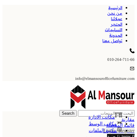
الرئيسية
من نحن
عملائنا
المتجر
التسليمات
المدونة
تواصل معنا
010-264-711-66
info@elmansourofficefurniture.com
Search
مكاتب الادارة
مقارنة
مكاتب الوسط
قائمة المفضلة
مكتبة الملفات
Login / Register
0
items
0
جنية