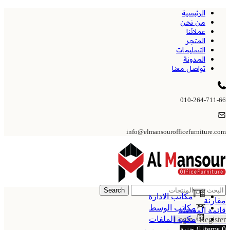
الرئيسية
من نحن
عملائنا
المتجر
التسليمات
المدونة
تواصل معنا
010-264-711-66
info@elmansourofficefurniture.com
Search
مكاتب الادارة
مقارنة
مكاتب الوسط
قائمة المفضلة
مكتبة الملفات
Login / Register
0
items
0
جنية