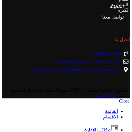
بالمشاريع
المدونة
الكبرى
تواصل معنا
اتصل بنا
010-264-711-66
info@elmansourofficefurniture.com
10ب حسن مأمون. المنطقة السادسة.مدينة نصر
المنصور للاثاث المكتبي
© 2025 جميع الحقوق محفوظة | تصميم
وتطوير
انجاز ميديا
Close
القائمة
الأقسام
مكاتب الادارة