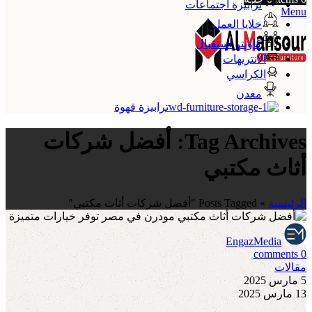
ترابيزة اجتماعات
Menu
خلايا العمل
كاونتر استقبال
الانتريهات
الكراسي
معدن
ترابيزة قهوة
Tag Archives: أفضل شركات
أثاث مكتبي
الرئيسية
»
Posts Tagged "أفضل شركات أثاث مكتبي"
EngazMedia
comments
0
مقالات
5 مارس 2025
13 مارس 2025