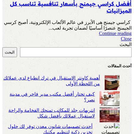
أفضل كراسي جيمنج بأسعار تنافسية تناسب كل
الميزانيات
كراسي جيمنج هى الأبرز في عالم الألعاب الإلكترونية، أصبح كرسي
الجيمنج عنصرًا أساسيًا لضمان تجربة لعب...
Continue reading
Close
البحث
البحث
أحدث المقالات
أهمية كاونتر الاستقبال في ترك انطباع لدى عملائك
من اللحظة الأولى
كيف تختار أفضل مكتب مدير فاخر في مدينة
نصر؟
انتريهات جلد للمكاتب تمنحك الفخامة والراحة
لاستقبال عملائك بأفضل شكل
أحدث تصميمات شانون معدن توفر لك حلول
تخزين ذكية لتنظيم مكتبك