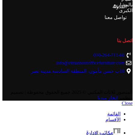
بالمشاريع
المدونة
الكبرى
تواصل معنا
اتصل بنا
010-264-711-66
info@elmansourofficefurniture.com
10ب حسن مأمون. المنطقة السادسة.مدينة نصر
المنصور للاثاث المكتبي
© 2025 جميع الحقوق محفوظة | تصميم
وتطوير
انجاز ميديا
Close
القائمة
الأقسام
مكاتب الادارة