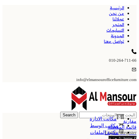
الرئيسية
من نحن
عملائنا
المتجر
التسليمات
المدونة
تواصل معنا
010-264-711-66
info@elmansourofficefurniture.com
Search
مكاتب الادارة
مقارنة
مكاتب الوسط
قائمة المفضلة
مكتبة الملفات
Login / Register
0
items
0
جنية