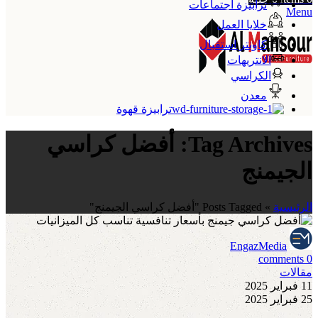
ترابيزة اجتماعات
Menu
خلايا العمل
كاونتر استقبال
الانتريهات
الكراسي
معدن
ترابيزة قهوة
Tag Archives: أفضل كراسي
الجيمنج
الرئيسية
»
Posts Tagged "أفضل كراسي الجيمنج"
EngazMedia
comments
0
مقالات
11 فبراير 2025
25 فبراير 2025