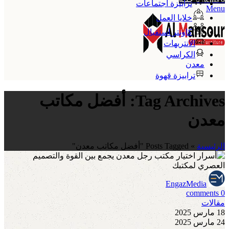
ترابيزة اجتماعات
Menu
خلايا العمل
كاونتر استقبال
الانتريهات
الكراسي
معدن
ترابيزة قهوة
Tag Archives: أفضل مكاتب
معدن
الرئيسية
»
Posts Tagged "أفضل مكاتب معدن"
EngazMedia
comments
0
مقالات
18 مارس 2025
24 مارس 2025