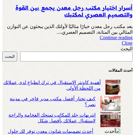
أسرار اختيار مكتب رجل معدن يجمع بين القوة
والتصميم العصري لمكتبك
يعد مكتب رجل معدن خيارًا مثاليًا لأولئك الذين يبحثون عن التوازن
المثالي بين المتانة، التصميم العصري،...
Continue reading
Close
البحث
البحث
أحدث المقالات
أهمية كاونتر الاستقبال في ترك انطباع لدى عملائك
من اللحظة الأولى
كيف تختار أفضل مكتب مدير فاخر في مدينة
نصر؟
انتريهات جلد للمكاتب تمنحك الفخامة والراحة
لاستقبال عملائك بأفضل شكل
أحدث تصميمات شانون معدن توفر لك حلول