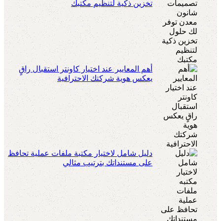
تخزين ذكية لتنظيم مكتبك
أهم المعايير عند اختيار كاونتر استقبال راقٍ
يعكس هوية شركتك الاحترافية
دليل شامل لاختيار مكتبة ملفات عملية تحافظ
على مستنداتك بترتيب مثالي