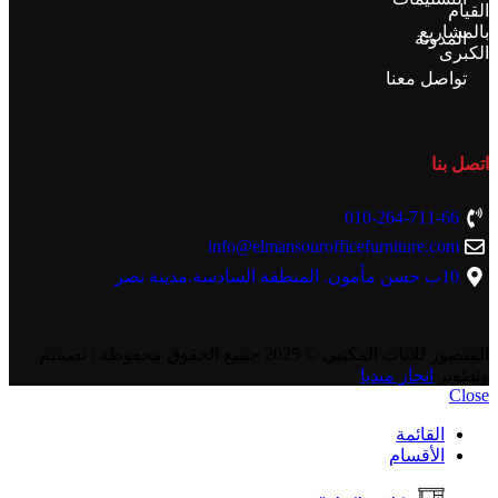
القيام
بالمشاريع
المدونة
الكبرى
تواصل معنا
اتصل بنا
010-264-711-66
info@elmansourofficefurniture.com
10ب حسن مأمون. المنطقة السادسة.مدينة نصر
المنصور للاثاث المكتبي
© 2025 جميع الحقوق محفوظة | تصميم
وتطوير
انجاز ميديا
Close
القائمة
الأقسام