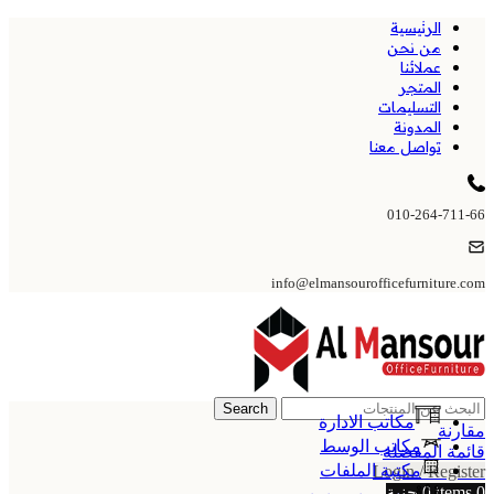
الرئيسية
من نحن
عملائنا
المتجر
التسليمات
المدونة
تواصل معنا
010-264-711-66
info@elmansourofficefurniture.com
Search
مكاتب الادارة
مقارنة
مكاتب الوسط
قائمة المفضلة
مكتبة الملفات
Login / Register
0
items
0
جنية