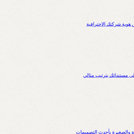
س هوية شركتك الاحترافية
ى مستنداتك بترتيب مثالي
ة والصغيرة بأحدث التصميمات