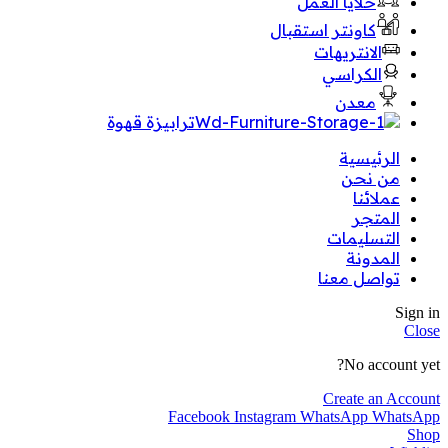
خلايا العمل
كاونتر استقبال
الانتريهات
الكراسي
معدن
ترابيزة قهوة
الرئيسية
من نحن
عملائنا
المتجر
التسليمات
المدونة
تواصل معنا
Sign in
Close
No account yet?
Create an Account
Facebook
Instagram
WhatsApp
WhatsApp
Shop