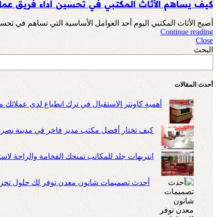
كيف يساهم الأثاث المكتبي في تحسين أداء فريق ع
أصبح الأثاث المكتبي اليوم أحد العوامل الأساسية التي تساهم في تحسين
Continue reading
Close
البحث
أحدث المقالات
أهمية كاونتر الاستقبال في ترك انطباع لدى عملائك م
كيف تختار أفضل مكتب مدير فاخر في مدينة نصر
انتريهات جلد للمكاتب تمنحك الفخامة والراحة لا
أحدث تصميمات شانون معدن توفر لك حلول تخزين