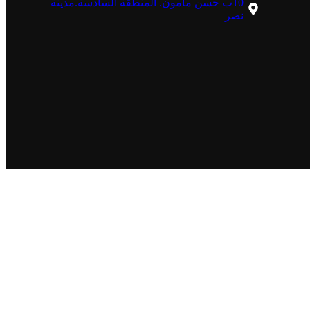
10ب حسن مأمون. المنطقة السادسة.مدينة
نصر