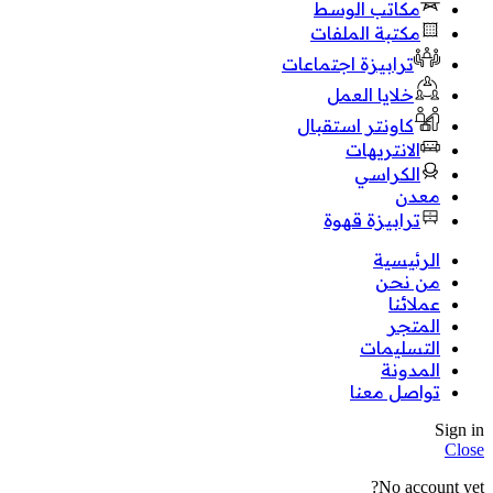
مكاتب الوسط
مكتبة الملفات
ترابيزة اجتماعات
خلايا العمل
كاونتر استقبال
الانتريهات
الكراسي
معدن
ترابيزة قهوة
الرئيسية
من نحن
عملائنا
المتجر
التسليمات
المدونة
تواصل معنا
Sign in
Close
No account yet?