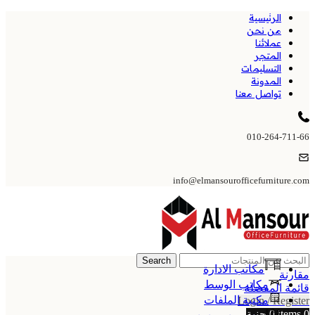
الرئيسية
من نحن
عملائنا
المتجر
التسليمات
المدونة
تواصل معنا
010-264-711-66
info@elmansourofficefurniture.com
Search
مكاتب الادارة
مقارنة
مكاتب الوسط
قائمة المفضلة
مكتبة الملفات
Login / Register
0
items
0
جنية