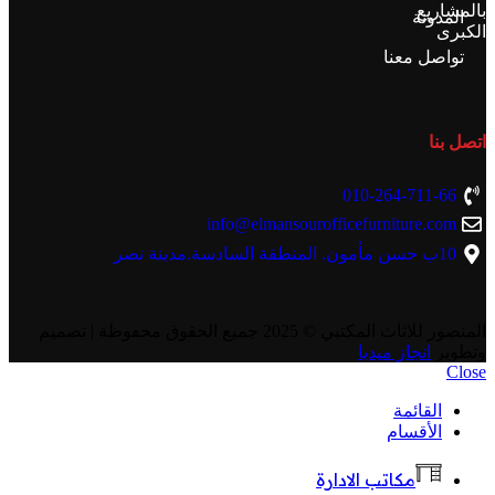
بالمشاريع
المدونة
الكبرى
تواصل معنا
اتصل بنا
010-264-711-66
info@elmansourofficefurniture.com
10ب حسن مأمون. المنطقة السادسة.مدينة نصر
المنصور للاثاث المكتبي
© 2025 جميع الحقوق محفوظة | تصميم
وتطوير
انجاز ميديا
Close
القائمة
الأقسام
مكاتب الادارة