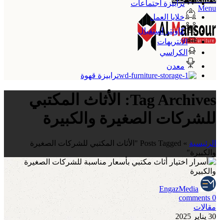
ترابيزة اجتماعات
Menu
خلايا العمل
كاونتر استقبال
الانتريهات
الكراسي
معدن
ترابيزة قهوة
Tag Archives: الأثاث المكتبي
للشركات الصغيرة والكبيرة
الرئيسية
»
Posts Tagged "الأثاث المكتبي للشركات الصغيرة
والكبيرة"
EngazMedia
comments
0
مقالات
30 يناير 2025