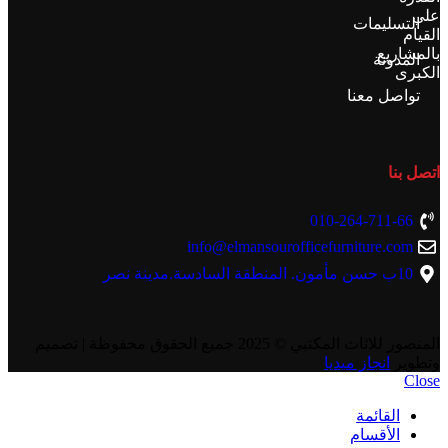
علي
التسليمات
القيام
بالمشاريع
المدونة
الكبرى
تواصل معنا
اتصل بنا
010-264-711-66
info@elmansourofficefurniture.com
10ب حسن مأمون. المنطقة السادسة.مدينة نصر
المنصور للاثاث المكتبي
© 2025 جميع الحقوق محفوظة | تصميم
وتطوير
انجاز ميديا
Close
القائمة
الأقسام