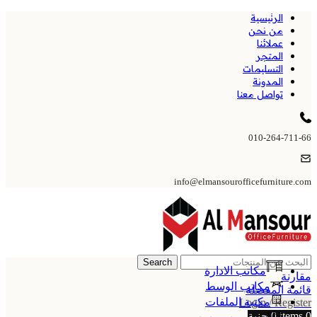
الرئيسية
من نحن
عملائنا
المتجر
التسليمات
المدونة
تواصل معنا
010-264-711-66
info@elmansourofficefurniture.com
Search
مكاتب الادارة
مقارنة
مكاتب الوسط
قائمة المفضلة
مكتبة الملفات
Login / Register
0
items
0
جنية