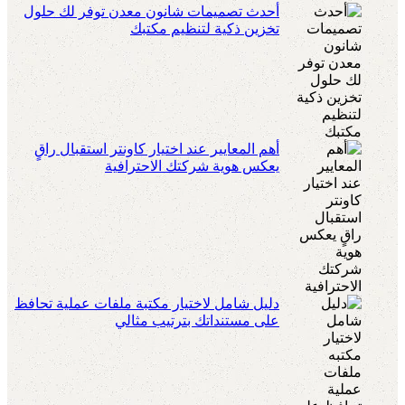
أحدث تصميمات شانون معدن توفر لك حلول
تخزين ذكية لتنظيم مكتبك
أهم المعايير عند اختيار كاونتر استقبال راقٍ
يعكس هوية شركتك الاحترافية
دليل شامل لاختيار مكتبة ملفات عملية تحافظ
على مستنداتك بترتيب مثالي