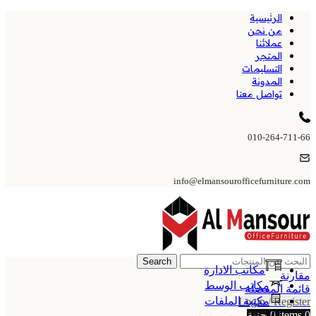
الرئيسية
من نحن
عملائنا
المتجر
التسليمات
المدونة
تواصل معنا
010-264-711-66
info@elmansourofficefurniture.com
Search
مكاتب الادارة
مقارنة
مكاتب الوسط
قائمة المفضلة
مكتبة الملفات
Login / Register
0
items
0
جنية