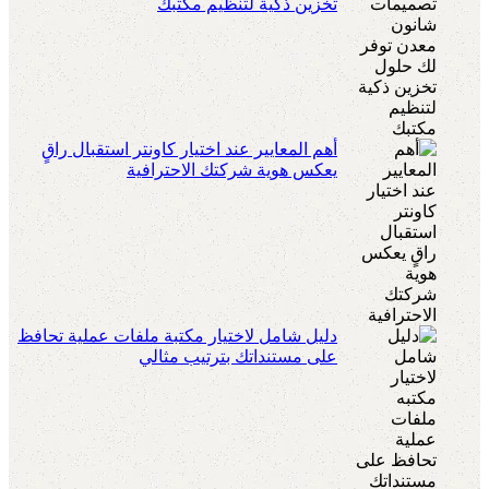
تخزين ذكية لتنظيم مكتبك
أهم المعايير عند اختيار كاونتر استقبال راقٍ
يعكس هوية شركتك الاحترافية
دليل شامل لاختيار مكتبة ملفات عملية تحافظ
على مستنداتك بترتيب مثالي