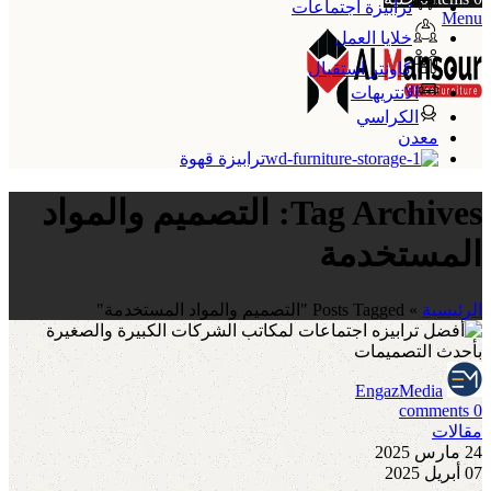
ترابيزة اجتماعات
Menu
خلايا العمل
كاونتر استقبال
الانتريهات
الكراسي
معدن
ترابيزة قهوة
Tag Archives: التصميم والمواد
المستخدمة
الرئيسية
»
Posts Tagged "التصميم والمواد المستخدمة"
EngazMedia
comments
0
مقالات
24 مارس 2025
07 أبريل 2025