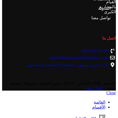
القيام
بالمشاريع
المدونة
الكبرى
تواصل معنا
اتصل بنا
010-264-711-66
info@elmansourofficefurniture.com
10ب حسن مأمون. المنطقة السادسة.مدينة نصر
المنصور للاثاث المكتبي
© 2025 جميع الحقوق محفوظة | تصميم
وتطوير
انجاز ميديا
Close
القائمة
الأقسام