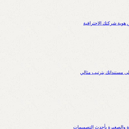
س هوية شركتك الاحترافية
ى مستنداتك بترتيب مثالي
ة والصغيرة بأحدث التصميمات