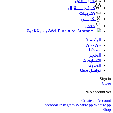
خلايا العمل
كاونتر استقبال
الانتريهات
الكراسي
معدن
ترابيزة قهوة
الرئيسية
من نحن
عملائنا
المتجر
التسليمات
المدونة
تواصل معنا
Sign in
Close
No account yet?
Create an Account
Facebook
Instagram
WhatsApp
WhatsApp
Shop