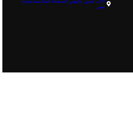
10ب حسن مأمون. المنطقة السادسة.مدينة
نصر