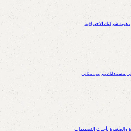
س هوية شركتك الاحترافية
ى مستنداتك بترتيب مثالي
ة والصغيرة بأحدث التصميمات