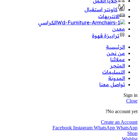
خلايا العمل
كاونتر استقبال
الانتريهات
الكراسي
معدن
ترابيزة قهوة
الرئيسية
من نحن
عملائنا
المتجر
التسليمات
المدونة
تواصل معنا
Sign in
Close
No account yet?
Create an Account
Facebook
Instagram
WhatsApp
WhatsApp
Shop
Wishlist