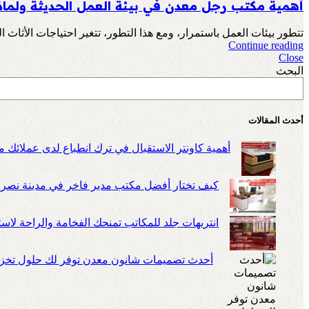
أهمية مكتب رجل معدن في بيئة العمل الحديثة ولماذا
تتطور بيئات العمل باستمرار، ومع هذا التطور، تتغير احتياجات الأثاث ال
Continue reading
Close
البحث
أحدث المقالات
أهمية كاونتر الاستقبال في ترك انطباع لدى عملائك م
كيف تختار أفضل مكتب مدير فاخر في مدينة نصر
انتريهات جلد للمكاتب تمنحك الفخامة والراحة لا
أحدث تصميمات شانون معدن توفر لك حلول تخزين