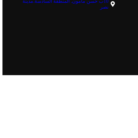
10ب حسن مأمون. المنطقة السادسة.مدينة
نصر