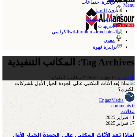
ترابيزة اجتماعات
Menu
خلايا العمل
كاونتر استقبال
الانتريهات
الكراسي
معدن
ترابيزة قهوة
Tag Archives: المكاتب التنفيذية
الرئيسية
»
Posts Tagged "المكاتب التنفيذية"
EngazMedia
comments
0
مقالات
11 فبراير 2025
17 فبراير 2025
لماذا يُعد الأثاث المكتبي عالي الجودة الخيار الأول