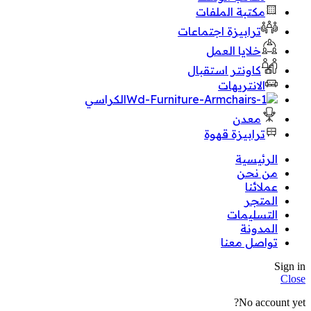
مكتبة الملفات
ترابيزة اجتماعات
خلايا العمل
كاونتر استقبال
الانتريهات
الكراسي
معدن
ترابيزة قهوة
الرئيسية
من نحن
عملائنا
المتجر
التسليمات
المدونة
تواصل معنا
Sign in
Close
No account yet?