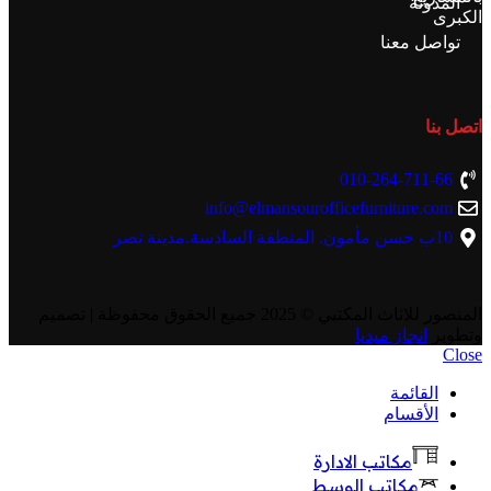
المدونة
الكبرى
تواصل معنا
اتصل بنا
010-264-711-66
info@elmansourofficefurniture.com
10ب حسن مأمون. المنطقة السادسة.مدينة نصر
المنصور للاثاث المكتبي
© 2025 جميع الحقوق محفوظة | تصميم
وتطوير
انجاز ميديا
Close
القائمة
الأقسام
مكاتب الادارة
مكاتب الوسط