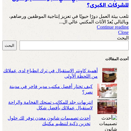
للشركات الكبرى؟
تلعب بيئة العمل دورًا حيويًا في تعزيز إنتاجية الموظفين ورضاهم،
وبالتالي يُعدّ الأثاث المكتبي عالي ال...
Continue reading
Close
البحث
البحث
أحدث المقالات
أهمية كاونتر الاستقبال في ترك انطباع لدى عملائك
من اللحظة الأولى
كيف تختار أفضل مكتب مدير فاخر في مدينة
نصر؟
انتريهات جلد للمكاتب تمنحك الفخامة والراحة
لاستقبال عملائك بأفضل شكل
أحدث تصميمات شانون معدن توفر لك حلول
تخزين ذكية لتنظيم مكتبك