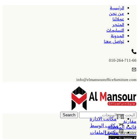
الرئيسية
من نحن
عملائنا
المتجر
التسليمات
المدونة
تواصل معنا
010-264-711-66
info@elmansourofficefurniture.com
Search
مكاتب الادارة
مقارنة
مكاتب الوسط
قائمة المفضلة
مكتبة الملفات
Login / Register
0
items
0
جنية