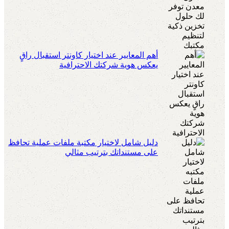
أهم المعايير عند اختيار كاونتر استقبال راقٍ
يعكس هوية شركتك الاحترافية
دليل شامل لاختيار مكتبة ملفات عملية تحافظ
على مستنداتك بترتيب مثالي