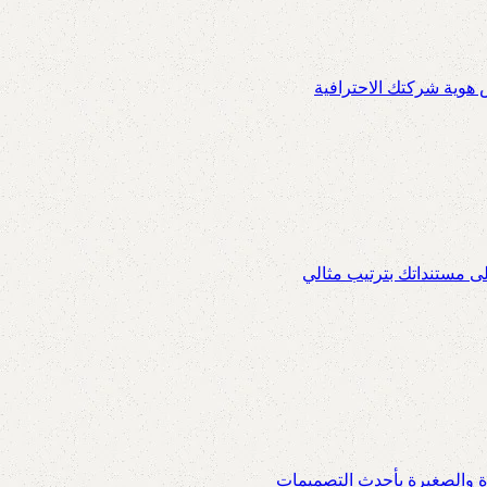
س هوية شركتك الاحترافية
ى مستنداتك بترتيب مثالي
ة والصغيرة بأحدث التصميمات