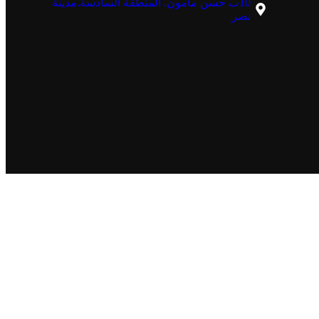
10ب حسن مأمون. المنطقة السادسة.مدينة
نصر