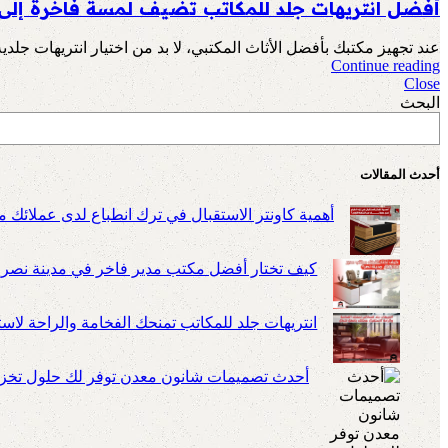
أفضل انتريهات جلد للمكاتب تضيف لمسة فاخرة إلى 
عند تجهيز مكتبك بأفضل الأثاث المكتبي، لا بد من اختيار انتريهات جلدية ت
Continue reading
Close
البحث
أحدث المقالات
أهمية كاونتر الاستقبال في ترك انطباع لدى عملائك م
كيف تختار أفضل مكتب مدير فاخر في مدينة نصر
انتريهات جلد للمكاتب تمنحك الفخامة والراحة لا
أحدث تصميمات شانون معدن توفر لك حلول تخزين