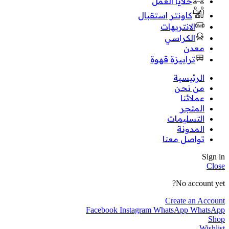
خلايا العمل
كاونتر استقبال
الانتريهات
الكراسي
معدن
ترابيزة قهوة
الرئيسية
من نحن
عملائنا
المتجر
التسليمات
المدونة
تواصل معنا
Sign in
Close
No account yet?
Create an Account
Facebook
Instagram
WhatsApp
WhatsApp
Shop
Wishlist