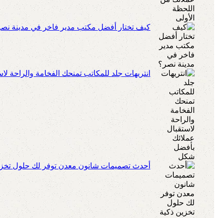
كيف تختار أفضل مكتب مدير فاخر في مدينة نص
انتريهات جلد للمكاتب تمنحك الفخامة والراحة ل
أحدث تصميمات شانون معدن توفر لك حلول تخزين