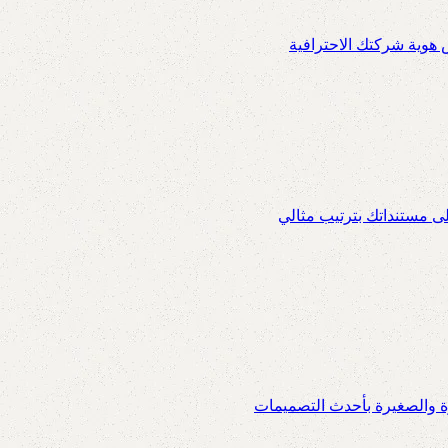
س هوية شركتك الاحترافية
ى مستنداتك بترتيب مثالي
ة والصغيرة بأحدث التصميمات