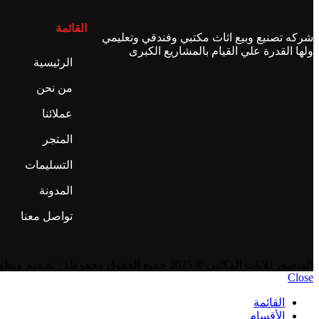
القائمة
شركه تصنيع وبيع اثاث مكتبي وفندقي وتعليمي
ولها القدرة علي القيام بالمشاريع الكبرى
الرئيسية
من نحن
عملائنا
المتجر
التسليمات
المدونة
تواصل معنا
المنصور للاثاث المكتبي
© 2025 جميع الحقوق محفوظة | تصميم وتطوير
Close
القائمة
الأقسام