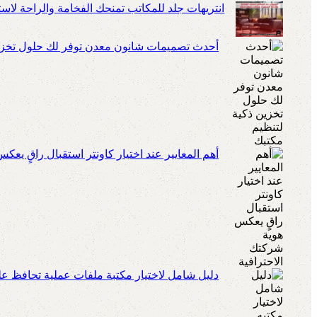
انتريهات جلد للمكاتب تمنحك الفخامة والراحة لا
أحدث تصميمات شانون معدن توفر لك حلول تخزين
أهم المعايير عند اختيار كاونتر استقبال راقٍ يعك
دليل شامل لاختيار مكتبة ملفات عملية تحافظ عل