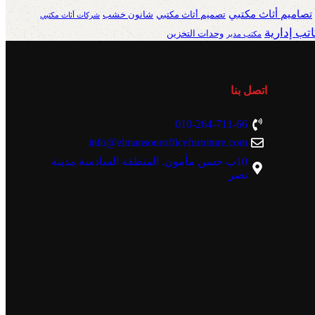
تصاميم أثاث مكتبي
تصميم أثاث مكتبي
شانون خشب
شركات أثاث مكتبي
تب إدارية
وحدات التخزين
مكتب مدير
اتصل بنا
010-264-711-66
info@elmansourofficefurniture.com
10ب حسن مأمون. المنطقة السادسة.مدينة
نصر