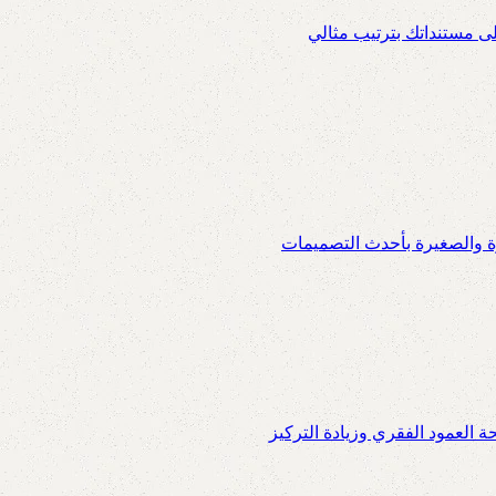
ى مستنداتك بترتيب مثالي
ة والصغيرة بأحدث التصميمات
العمود الفقري وزيادة التركيز