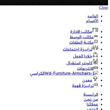
المنصور للاثاث المكتبي
© 2025 جميع الحقوق محفوظة | تصميم وتطوير
Close
القائمة
الأقسام
مكاتب الادارة
مكاتب الوسط
مكتبة الملفات
ترابيزة اجتماعات
خلايا العمل
كاونتر استقبال
الانتريهات
الكراسي
معدن
ترابيزة قهوة
الرئيسية
من نحن
عملائنا
المتجر