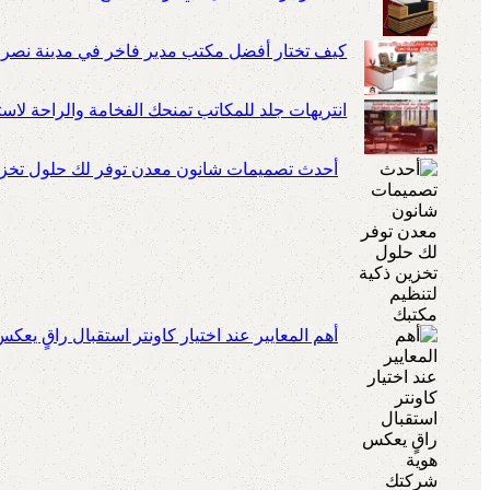
كيف تختار أفضل مكتب مدير فاخر في مدينة نصر
انتريهات جلد للمكاتب تمنحك الفخامة والراحة لا
أحدث تصميمات شانون معدن توفر لك حلول تخزين
أهم المعايير عند اختيار كاونتر استقبال راقٍ يعك