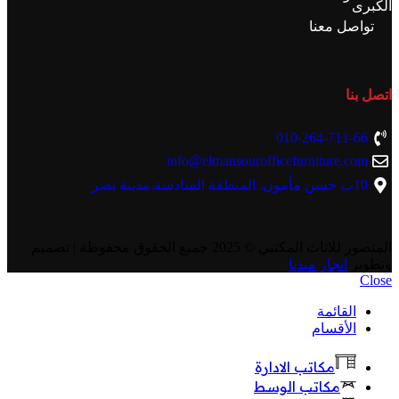
الكبرى
تواصل معنا
اتصل بنا
010-264-711-66
info@elmansourofficefurniture.com
10ب حسن مأمون. المنطقة السادسة.مدينة نصر
المنصور للاثاث المكتبي
© 2025 جميع الحقوق محفوظة | تصميم
وتطوير
انجاز ميديا
Close
القائمة
الأقسام
مكاتب الادارة
مكاتب الوسط