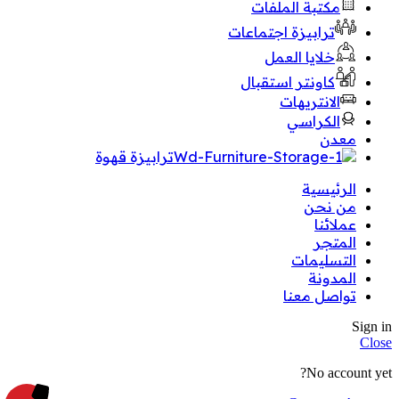
مكتبة الملفات
ترابيزة اجتماعات
خلايا العمل
كاونتر استقبال
الانتريهات
الكراسي
معدن
ترابيزة قهوة
الرئيسية
من نحن
عملائنا
المتجر
التسليمات
المدونة
تواصل معنا
Sign in
Close
No account yet?