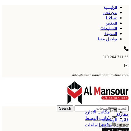
الرئيسية
من نحن
عملائنا
المتجر
التسليمات
المدونة
تواصل معنا
010-264-711-66
info@elmansourofficefurniture.com
Search
مكاتب الادارة
مقارنة
مكاتب الوسط
قائمة المفضلة
مكتبة الملفات
Login / Register
0
items
0
جنية