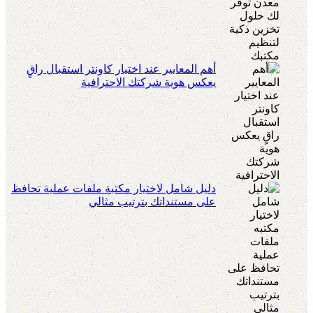
أهم المعايير عند اختيار كاونتر استقبال راقٍ
يعكس هوية شركتك الاحترافية
دليل شامل لاختيار مكتبة ملفات عملية تحافظ
على مستنداتك بترتيب مثالي