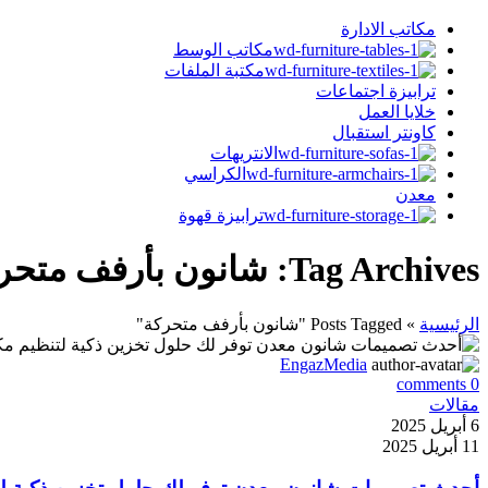
مكاتب الادارة
مكاتب الوسط
مكتبة الملفات
ترابيزة اجتماعات
خلايا العمل
كاونتر استقبال
الانتريهات
الكراسي
معدن
ترابيزة قهوة
Tag Archives: شانون بأرفف متحركة
الرئيسية
»
Posts Tagged "شانون بأرفف متحركة"
EngazMedia
comments
0
مقالات
6 أبريل 2025
11 أبريل 2025