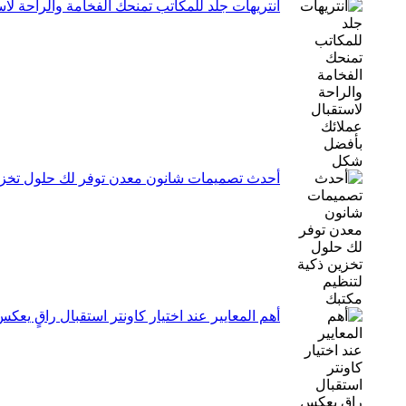
انتريهات جلد للمكاتب تمنحك الفخامة والراحة ل
أحدث تصميمات شانون معدن توفر لك حلول تخزين
أهم المعايير عند اختيار كاونتر استقبال راقٍ يعك