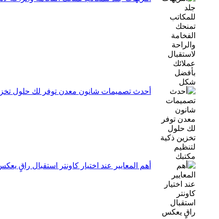
أحدث تصميمات شانون معدن توفر لك حلول تخزين
أهم المعايير عند اختيار كاونتر استقبال راقٍ يعك