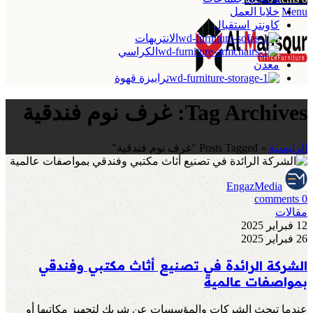
Menu
خلايا العمل
كاونتر استقبال
الانتريهات
الكراسي
معدن
ترابيزة قهوة
Tag Archives: غرف نوم فندقية
الرئيسية
»
Posts Tagged "غرف نوم فندقية"
EngazMedia
comments
0
مقالات
12 فبراير 2025
26 فبراير 2025
الشركة الرائدة في تصنيع أثاث مكتبي وفندقي
بمواصفات عالمية
عندما تبحث الشركات والمؤسسات عن شريك لتجهيز مكاتبها أو