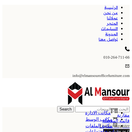
الرئيسية
من نحن
عملائنا
المتجر
التسليمات
المدونة
تواصل معنا
010-264-711-66
info@elmansourofficefurniture.com
Search
مكاتب الادارة
مقارنة
مكاتب الوسط
قائمة المفضلة
مكتبة الملفات
Login / Register
ترابيزة اجتماعات
0
items
0
جنية