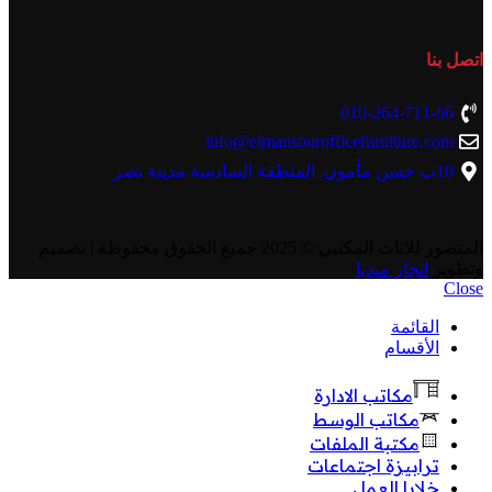
اتصل بنا
010-264-711-66
info@elmansourofficefurniture.com
10ب حسن مأمون. المنطقة السادسة.مدينة نصر
المنصور للاثاث المكتبي
© 2025 جميع الحقوق محفوظة | تصميم
وتطوير
انجاز ميديا
Close
القائمة
الأقسام
مكاتب الادارة
مكاتب الوسط
مكتبة الملفات
ترابيزة اجتماعات
خلايا العمل