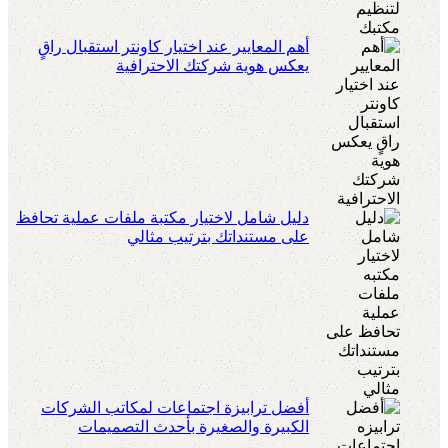
أهم المعايير عند اختيار كاونتر استقبال راقٍ
يعكس هوية شركتك الاحترافية
دليل شامل لاختيار مكتبة ملفات عملية تحافظ
على مستنداتك بترتيب مثالي
أفضل ترابيزة اجتماعات لمكاتب الشركات
الكبيرة والصغيرة بأحدث التصميمات