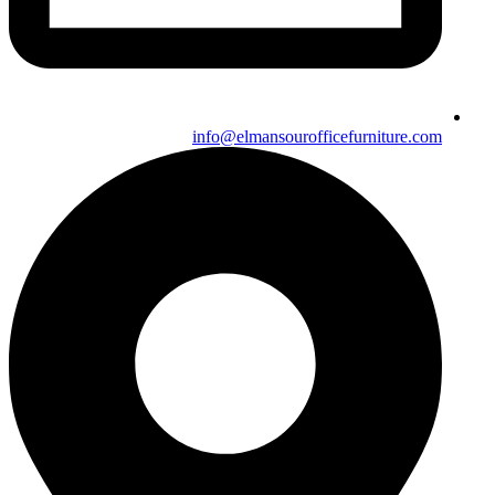
info@elmansourofficefurniture.com