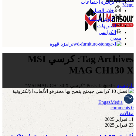
ترابيزة اجتماعات
Menu
خلايا العمل
كاونتر استقبال
الانتريهات
الكراسي
معدن
ترابيزة قهوة
Tag Archives: كرسي MSI
MAG CH130 X
الرئيسية
»
Posts Tagged "كرسي MSI MAG CH130 X"
EngazMedia
comments
0
مقالات
11 فبراير 2025
23 فبراير 2025