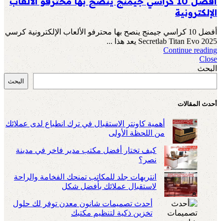
أفضل 10 كراسي جيمنج ينصح بها محترفو الألعاب
الإلكترونية
أفضل 10 كراسي جيمنج ينصح بها محترفو الألعاب الإلكترونية كرسي
Secretlab Titan Evo 2025 يعد هذا ...
Continue reading
Close
البحث
البحث
أحدث المقالات
أهمية كاونتر الاستقبال في ترك انطباع لدى عملائك
من اللحظة الأولى
كيف تختار أفضل مكتب مدير فاخر في مدينة
نصر؟
انتريهات جلد للمكاتب تمنحك الفخامة والراحة
لاستقبال عملائك بأفضل شكل
أحدث تصميمات شانون معدن توفر لك حلول
تخزين ذكية لتنظيم مكتبك