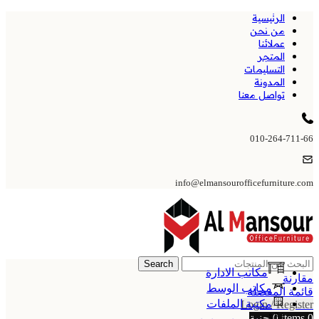
الرئيسية
من نحن
عملائنا
المتجر
التسليمات
المدونة
تواصل معنا
010-264-711-66
info@elmansourofficefurniture.com
Search
مكاتب الادارة
مقارنة
مكاتب الوسط
قائمة المفضلة
مكتبة الملفات
Login / Register
0
items
0
جنية