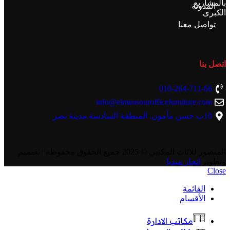
بالمشاريع
المدونة
الكبرى
تواصل معنا
اتصل بنا
010-264-711-66
info@elmansourofficefurniture.com
10ب حسن مأمون. المنطقة السادسة.مدينة نصر
المنصور للاثاث المكتبي
© 2025 جميع الحقوق محفوظة | تصميم
وتطوير
انجاز ميديا
Close
القائمة
الأقسام
مكاتب الادارة