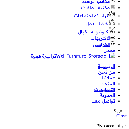
مكاتب الوسط
مكتبة الملفات
ترابيزة اجتماعات
خلايا العمل
كاونتر استقبال
الانتريهات
الكراسي
معدن
ترابيزة قهوة
الرئيسية
من نحن
عملائنا
المتجر
التسليمات
المدونة
تواصل معنا
Sign in
Close
No account yet?