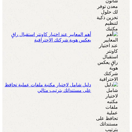
أهم المعايير عند اختيار كاونتر استقبال راقٍ
يعكس هوية شركتك الاحترافية
دليل شامل لاختيار مكتبة ملفات عملية تحافظ
على مستنداتك بترتيب مثالي