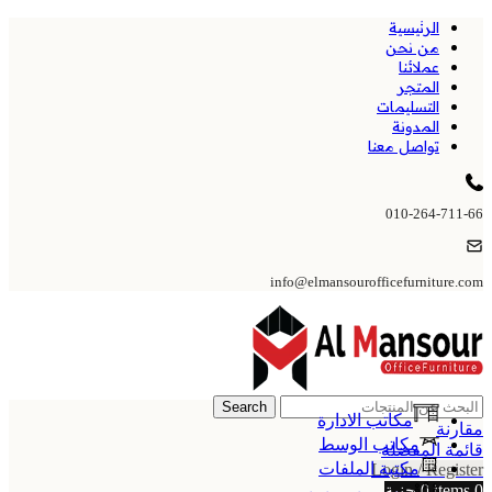
الرئيسية
من نحن
عملائنا
المتجر
التسليمات
المدونة
تواصل معنا
010-264-711-66
info@elmansourofficefurniture.com
Search
مكاتب الادارة
مقارنة
مكاتب الوسط
قائمة المفضلة
مكتبة الملفات
Login / Register
0
items
0
جنية