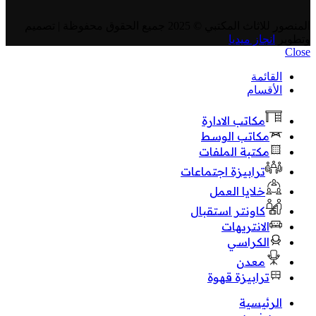
المنصور للاثاث المكتبي
© 2025 جميع الحقوق محفوظة | تصميم
وتطوير
انجاز ميديا
Close
القائمة
الأقسام
مكاتب الادارة
مكاتب الوسط
مكتبة الملفات
ترابيزة اجتماعات
خلايا العمل
كاونتر استقبال
الانتريهات
الكراسي
معدن
ترابيزة قهوة
الرئيسية