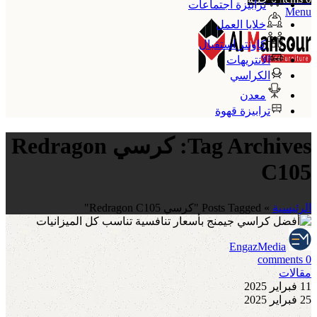
ترابيزة اجتماعات
Menu
خلايا العمل
كاونتر استقبال
الانتريهات
الكراسي
معدن
ترابيزة قهوة
Tag Archives: كرسي Redragon
C105
الرئيسية
»
Posts Tagged "كرسي Redragon C105"
EngazMedia
comments
0
مقالات
11 فبراير 2025
25 فبراير 2025