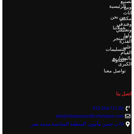
تصنيع
الرئيسية
وبيع
اثاث
من نحن
مكتبي
وفندقي
عملائنا
وتعليمي
ولها
المتجر
القدرة
علي
التسليمات
القيام
بالمشاريع
المدونة
الكبرى
تواصل معنا
اتصل بنا
010-264-711-66
info@elmansourofficefurniture.com
10ب حسن مأمون. المنطقة السادسة.مدينة نصر