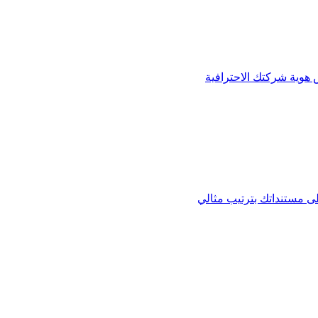
س هوية شركتك الاحترافية
ى مستنداتك بترتيب مثالي