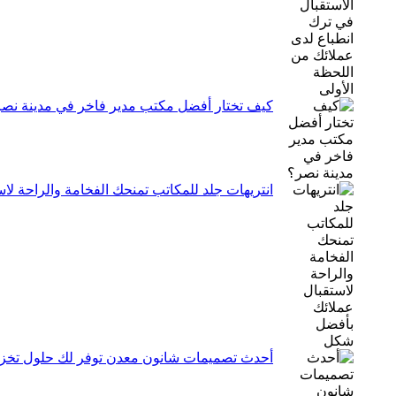
كيف تختار أفضل مكتب مدير فاخر في مدينة نص
انتريهات جلد للمكاتب تمنحك الفخامة والراحة ل
أحدث تصميمات شانون معدن توفر لك حلول تخزين