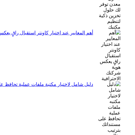
أهم المعايير عند اختيار كاونتر استقبال راقٍ يعك
دليل شامل لاختيار مكتبة ملفات عملية تحافظ عل