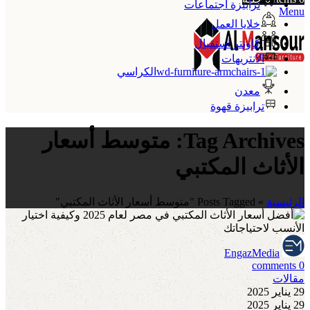
ترابيزة اجتماعات
Menu
خلايا العمل
كاونتر استقبال
الانتريهات
الكراسي
معدن
ترابيزة قهوة
Tag Archives: متوسط أسعار
الأثاث المكتبي
الرئيسية
»
Posts Tagged "متوسط أسعار الأثاث المكتبي"
EngazMedia
comments
0
مقالات
29 يناير 2025
29 يناير 2025