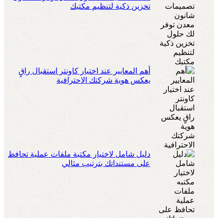
تخزين ذكية لتنظيم مكتبك
أهم المعايير عند اختيار كاونتر استقبال راقٍ
يعكس هوية شركتك الاحترافية
دليل شامل لاختيار مكتبة ملفات عملية تحافظ
على مستنداتك بترتيب مثالي