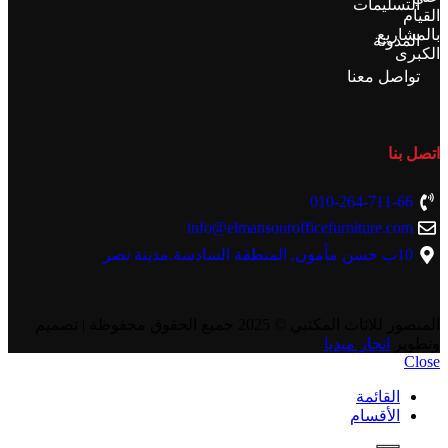
التسليمات
القيام
بالمشاريع
المدونة
الكبرى
تواصل معنا
اتصل بنا
010-264-711-66
info@elmansourofficefurniture.com
10ب حسن مأمون. المنطقة السادسة.مدينة نصر
المنصور للاثاث المكتبي
© 2025 جميع الحقوق محفوظة | تصميم
وتطوير
انجاز ميديا
Close
القائمة
الأقسام