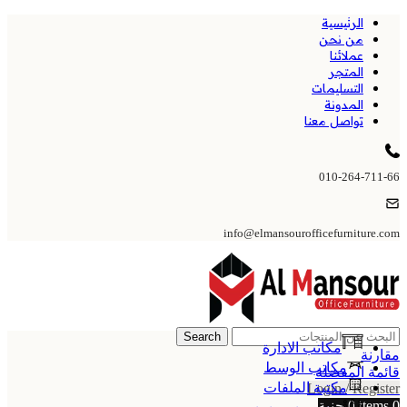
الرئيسية
من نحن
عملائنا
المتجر
التسليمات
المدونة
تواصل معنا
010-264-711-66
info@elmansourofficefurniture.com
Search
مكاتب الادارة
مقارنة
مكاتب الوسط
قائمة المفضلة
مكتبة الملفات
Login / Register
0
items
0
جنية