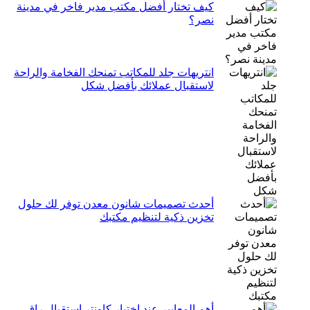
كيف تختار أفضل مكتب مدير فاخر في مدينة
نصر؟
انتريهات جلد للمكاتب تمنحك الفخامة والراحة
لاستقبال عملائك بأفضل شكل
أحدث تصميمات شانون معدن توفر لك حلول
تخزين ذكية لتنظيم مكتبك
أهم المعايير عند اختيار كاونتر استقبال راقٍ