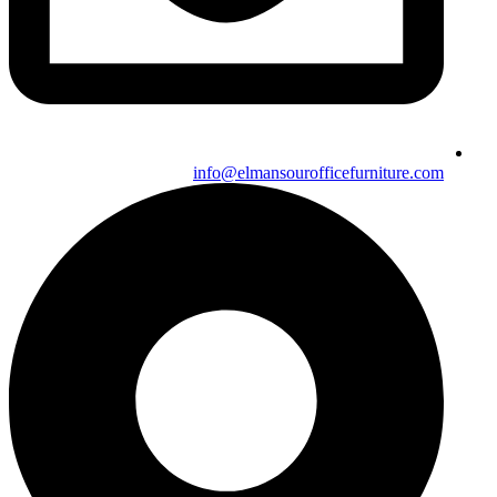
info@elmansourofficefurniture.com