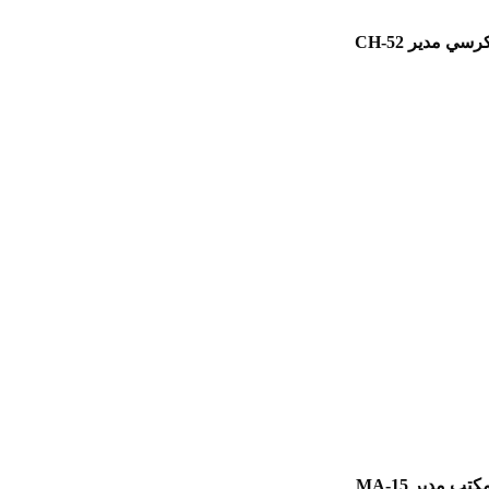
رسي مدير CH-52
كتب مدير MA-15