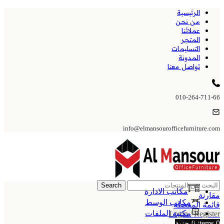
الرئيسية
من نحن
عملائنا
المتجر
التسليمات
المدونة
تواصل معنا
010-264-711-66
info@elmansourofficefurniture.com
Search
مكاتب الادارة
مقارنة
مكاتب الوسط
قائمة المفضلة
مكتبة الملفات
Login / Register
0
items
0
جنية