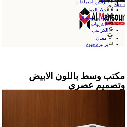
ترابيزة اجتماعات
Menu
خلايا العمل
كاونتر استقبال
الانتريهات
الكراسي
معدن
ترابيزة قهوة
مكتب وسط باللون الابيض
وتصميم عصري