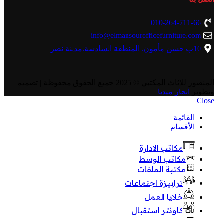
010-264-711-66
info@elmansourofficefurniture.com
10ب حسن مأمون. المنطقة السادسة.مدينة نصر
المنصور للاثاث المكتبي
© 2025 جميع الحقوق محفوظة | تصميم
وتطوير
انجاز ميديا
Close
القائمة
الأقسام
مكاتب الادارة
مكاتب الوسط
مكتبة الملفات
ترابيزة اجتماعات
خلايا العمل
كاونتر استقبال