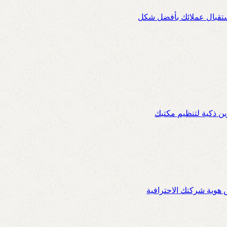
استقبال عملائك بأفضل شكل
 ذكية لتنظيم مكتبك
س هوية شركتك الاحترافية