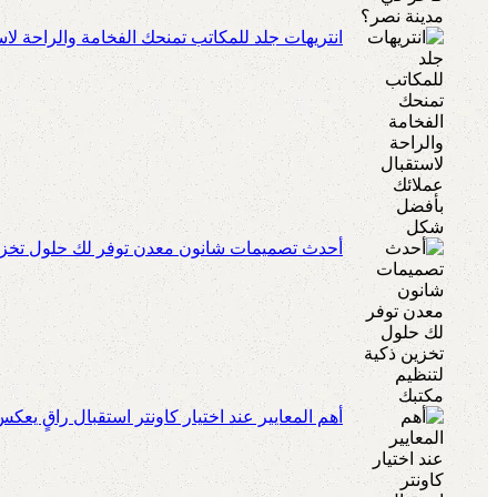
انتريهات جلد للمكاتب تمنحك الفخامة والراحة ل
أحدث تصميمات شانون معدن توفر لك حلول تخزين
أهم المعايير عند اختيار كاونتر استقبال راقٍ يعك