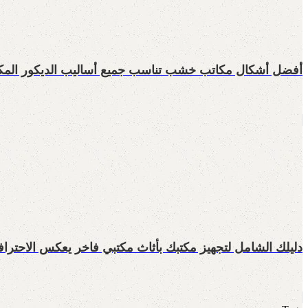
أفضل أشكال مكاتب خشب تناسب جميع أساليب الديكور المك
دليلك الشامل لتجهيز مكتبك بأثاث مكتبي فاخر يعكس الاحترافي