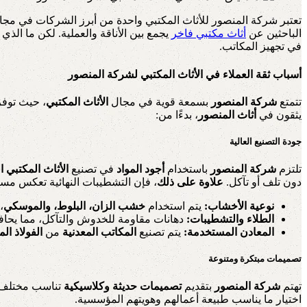
تعتبر شركة المنصور للأثاث المكتبي واحدة من أبرز الشركات في مجا
الباحثين عن
أثاث مكتبي فاخر
يجمع بين الأناقة والعملية.
لكن ما الذي 
في تجهيز المكاتب.
أسباب ثقة العملاء في الأثاث المكتبي لشركة المنصور
تتمتع
شركة المنصور
بسمعة قوية في مجال
الأثاث المكتبي
، حيث توف
يثقون في
أثاث المنصور
، بدءًا من:
جودة التصنيع العالية
تلتزم
شركة المنصور
باستخدام
أجود المواد
في تصنيع
الأثاث المكتبي ا
دون تلف أو تآكل.
علاوة على ذلك
، فإن التشطيبات النهائية تعكس مستو
نوعية الأخشاب:
يتم استخدام
خشب الزان، البلوط، والموسكي
،
الطلاء والتشطيبات:
دهانات مقاومة للخدوش والتآكل، مما يح
المعادن المستخدمة:
يتم تصنيع
المكاتب المعدنية
من
الفولاذ ال
تصميمات مبتكرة ومتنوعة
تهتم
شركة المنصور
بتقديم
تصميمات حديثة وكلاسيكية
تناسب مختلف ا
اختيار ما يناسب طبيعة أعمالهم وهويتهم المؤسسية.