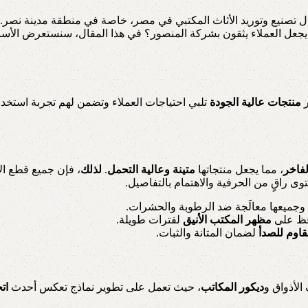
ل تصنيع وتوريد الأثاث المكتبي في مصر، خاصة في منطقة مدينة نصر.
يجعل العملاء يثقون بشركة المنصور؟
في هذا المقال، سنستعرض الأسباب
ر
منتجات عالية الجودة
تلبي احتياجات العملاء وتضمن لهم تجربة استخد
لفاخر
، مما يجعل منتجاتها
متينة وعالية التحمل
.
لذلك
، فإن جميع قطع ال
ى راقٍ من الحرفية والاهتمام بالتفاصيل.
 وجميعها معالَجة ضد الرطوبة والحشرات.
افظ على
مظهر المكتب الأنيق
لفترات طويلة.
مقاوم للصدأ
لضمان المتانة والثبات.
لأذواق و
ديكور المكاتب
، حيث تعمل على تطوير نماذج تعكس أحدث
ات