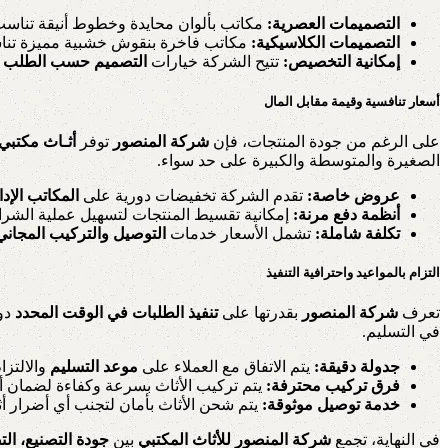
التصميمات العصرية:
مكاتب بألوان محايدة وخطوط أنيقة تناس
التصميمات الكلاسيكية:
مكاتب فاخرة بنقوش خشبية مميزة تناسب 
إمكانية التخصيص:
تتيح الشركة خيارات
التصميم حسب الطلب
و
أسعار تنافسية وقيمة مقابل المال
على الرغم من جودة المنتجات، فإن
شركة المنصور
توفر
أثـاث مكتبي
الصغيرة والمتوسطة والكبيرة على حد سواء.
عروض خاصة:
تقدم الشركة تخفيضات دورية على
المكاتب الإدا
أنظمة دفع مرنة:
إمكانية تقسيط المنتجات لتسهيل عملية الشراء
تكلفة شاملة:
تشمل الأسعار خدمات
التوصيل والتركيب المجاني
التزام بالمواعيد واحترافية التنفيذ
تعرف
شركة المنصور
بقدرتها على
تنفيذ الطلبات في الوقت المحدد
دون
في التسليم.
جدولة دقيقة:
يتم الاتفاق مع العملاء على
موعد التسليم
والالتزام
فرق تركيب محترفة:
يتم تركيب الأثاث بسرعة وكفاءة لضمان أ
خدمة توصيل موثوقة:
يتم شحن الأثاث بأمان لتجنب أي أضرار أثن
في النهاية، تجمع
شركة المنصور للأثاث المكتبي
بين
جودة التصنيع، الت