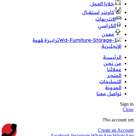
خلايا العمل
كاونتر استقبال
الانتريهات
الكراسي
معدن
ترابيزة قهوة
الإنجليزية
الرئيسية
من نحن
عملائنا
المتجر
التسليمات
المدونة
تواصل معنا
Sign in
Close
No account yet?
Create an Account
Facebook
Instagram
WhatsApp
WhatsApp