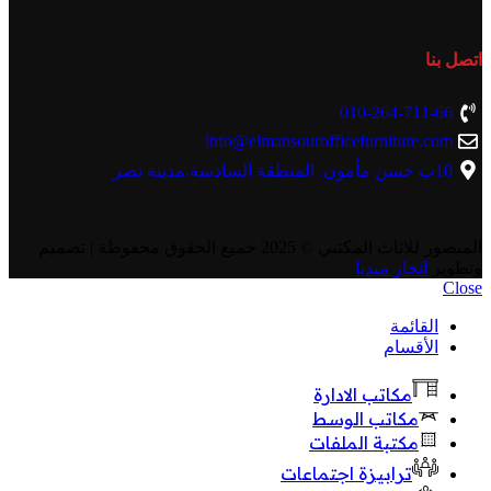
اتصل بنا
010-264-711-66
info@elmansourofficefurniture.com
10ب حسن مأمون. المنطقة السادسة.مدينة نصر
المنصور للاثاث المكتبي
© 2025 جميع الحقوق محفوظة | تصميم
وتطوير
انجاز ميديا
Close
القائمة
الأقسام
مكاتب الادارة
مكاتب الوسط
مكتبة الملفات
ترابيزة اجتماعات