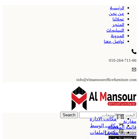
الرئيسية
من نحن
عملائنا
المتجر
التسليمات
المدونة
تواصل معنا
010-264-711-66
info@elmansourofficefurniture.com
Search
مكاتب الادارة
مقارنة
مكاتب الوسط
قائمة المفضلة
مكتبة الملفات
Login / Register
0
items
0
جنية