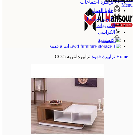
ترابيزة اجتماعات
Menu
خلايا العمل
كاونتر استقبال
الانتريهات
الكراسي
معدن
ترابيزة قهوة
الإنجليزية
Home
ترابيزة قهوة
ترابيزةانتريه CO-5