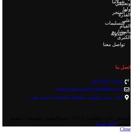
عملائنا
وتعليمي
ولها
المتجر
القدرة
علي
التسليمات
القيام
بالمشاريع
المدونة
الكبرى
تواصل معنا
اتصل بنا
010-264-711-66
info@elmansourofficefurniture.com
10ب حسن مأمون. المنطقة السادسة.مدينة نصر
المنصور للاثاث المكتبي
© 2025 جميع الحقوق محفوظة | تصميم
وتطوير
انجاز ميديا
Close