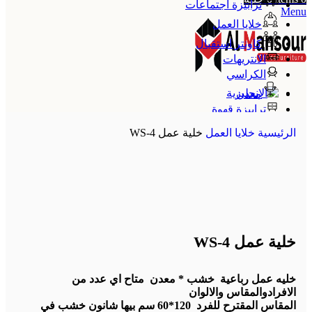
ترابيزة اجتماعات
Menu
خلايا العمل
كاونتر استقبال
الانتريهات
الكراسي
معدن
ترابيزة قهوة
الإنجليزية
الرئيسية
خلايا العمل
خلية عمل WS-4
خلية عمل WS-4
خليه عمل رباعية خشب * معدن متاح اي عدد من
الافرادوالمقاس والالوان
المقاس المقترح للفرد 120*60 سم بيها شانون خشب في