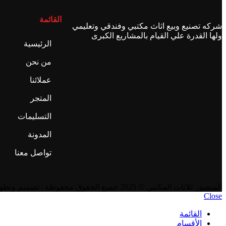
القائمة
شركه تصنيع وبيع اثاث مكتبي وفندقي وتعليمي
ولها القدرة علي القيام بالمشاريع الكبرى
الرئيسية
من نحن
عملائنا
المتجر
التسليمات
المدونة
تواصل معنا
المنصور للاثاث المكتبي
© 2025 جميع الحقوق محفوظة | تصميم وتطوير
Close
القائمة
الأقسام