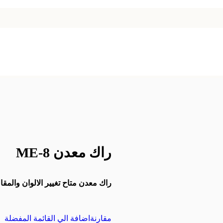
راك معدن ME-8
راك معدن متاح تغيير الالوان والمقاس متاح
مقارنة
اضافة الي القائمة المفضلة