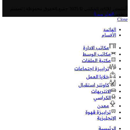
المنصور للاثاث المكتبي
© 2025 جميع الحقوق محفوظة | تصميم
وتطوير
انجاز ميديا
Close
القائمة
الأقسام
مكاتب الادارة
مكاتب الوسط
مكتبة الملفات
ترابيزة اجتماعات
خلايا العمل
كاونتر استقبال
الانتريهات
الكراسي
معدن
ترابيزة قهوة
الإنجليزية
الرئيسية