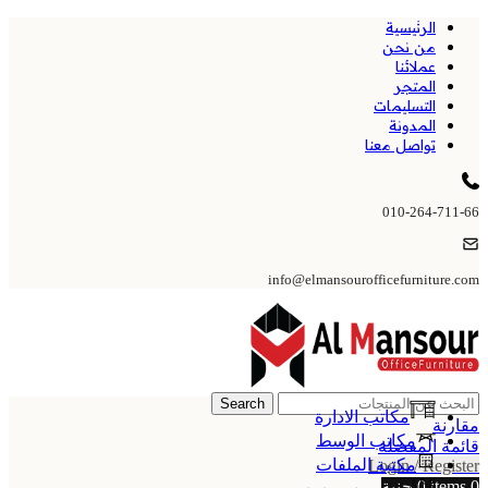
الرئيسية
من نحن
عملائنا
المتجر
التسليمات
المدونة
تواصل معنا
010-264-711-66
info@elmansourofficefurniture.com
Search
مكاتب الادارة
مقارنة
مكاتب الوسط
قائمة المفضلة
مكتبة الملفات
Login / Register
0
items
0
جنية