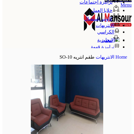
ترابيزة اجتماعات
Menu
خلايا العمل
كاونتر استقبال
الانتريهات
الكراسي
معدن
ترابيزة قهوة
الإنجليزية
Home
الانتريهات
طقم انتريه SO-10