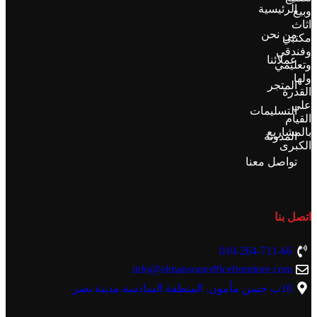
الرئيسية
وبيع
اثاث
من نحن
مكتبي
وفندقي
عملائنا
وتعليمي
ولها
المتجر
القدرة
علي
التسليمات
القيام
بالمشاريع
المدونة
الكبرى
تواصل معنا
اتصل بنا
010-264-711-66
info@elmansourofficefurniture.com
10ب حسن مأمون. المنطقة السادسة.مدينة نصر