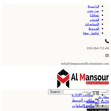
الرئيسية
من نحن
عملائنا
المتجر
التسليمات
المدونة
تواصل معنا
010-264-711-66
info@elmansourofficefurniture.com
Search
مكاتب الادارة
مقارنة
مكاتب الوسط
قائمة المفضلة
مكتبة الملفات
Login / Register
0
items
0
جنية