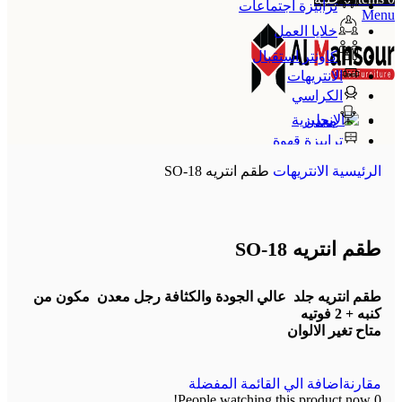
ترابيزة اجتماعات
Menu
خلايا العمل
كاونتر استقبال
الانتريهات
الكراسي
معدن
ترابيزة قهوة
الإنجليزية
الرئيسية
الانتريهات
طقم انتريه SO-18
طقم انتريه SO-18
طقم انتريه جلد عالي الجودة والكثافة رجل معدن مكون من
كنبه + 2 فوتيه
متاح تغير الالوان
مقارنة
اضافة الي القائمة المفضلة
People watching this product now!
0