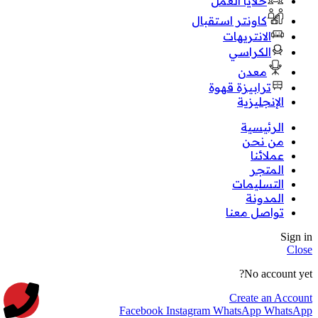
خلايا العمل
كاونتر استقبال
الانتريهات
الكراسي
معدن
ترابيزة قهوة
الإنجليزية
الرئيسية
من نحن
عملائنا
المتجر
التسليمات
المدونة
تواصل معنا
Sign in
Close
No account yet?
Create an Account
Facebook
Instagram
WhatsApp
WhatsApp