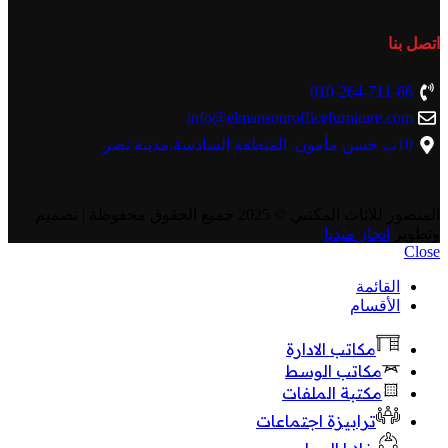
اتصل بنا
010-264-711-66
info@elmansourofficefurniture.com
10ب حسن مأمون. المنطقة السادسة.مدينة نصر
المنصور للاثاث المكتبي
© 2025 جميع الحقوق محفوظة | تصميم
وتطوير
انجاز ميديا
Close
القائمة
الأقسام
مكاتب الادارة
مكاتب الوسط
مكتبة الملفات
ترابيزة اجتماعات