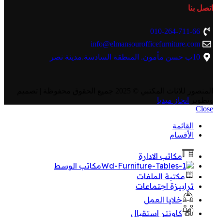
اتصل بنا
010-264-711-66
info@elmansourofficefurniture.com
10ب حسن مأمون. المنطقة السادسة.مدينة نصر
المنصور للاثاث المكتبي
© 2025 جميع الحقوق محفوظة | تصميم
وتطوير
انجاز ميديا
Close
القائمة
الأقسام
مكاتب الادارة
مكاتب الوسط
مكتبة الملفات
ترابيزة اجتماعات
خلايا العمل
كاونتر استقبال