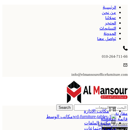
الرئيسية
من نحن
عملائنا
المتجر
التسليمات
المدونة
تواصل معنا
010-264-711-66
info@elmansourofficefurniture.com
Search
مكاتب الادارة
مقارنة
مكاتب الوسط
قائمة المفضلة
مكتبة الملفات
Login / Register
ترابيزة اجتماعات
0
items
0
جنية