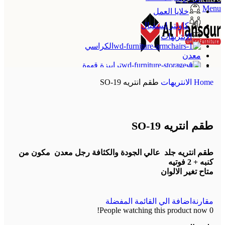
Menu
خلايا العمل
كاونتر استقبال
الانتريهات
الكراسي
معدن
ترابيزة قهوة
الإنجليزية
Home
الانتريهات
طقم انتريه SO-19
طقم انتريه SO-19
طقم انتريه جلد عالي الجودة والكثافة رجل معدن مكون من
كنبه + 2 فوتيه
متاح تغير الالوان
مقارنة
اضافة الي القائمة المفضلة
People watching this product now!
0