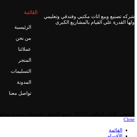
القائمة
شركه تصنيع وبيع اثاث مكتبي وفندقي وتعليمي
ولها القدرة علي القيام بالمشاريع الكبرى
الرئيسية
من نحن
عملائنا
المتجر
التسليمات
المدونة
تواصل معنا
المنصور للاثاث المكتبي
© 2025 جميع الحقوق محفوظة | تصميم وتطوير
Close
القائمة
الأقسام