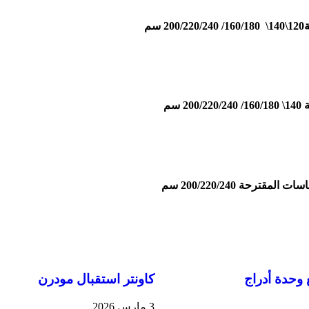
م
سم
حة 200/220/240 سم
وحدة أدراج
كاونتر استقبال مودرن
3 مارس 2026