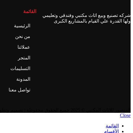
القائمة
شركه تصنيع وبيع اثاث مكتبي وفندقي وتعليمي
ولها القدرة علي القيام بالمشاريع الكبرى
الرئيسية
من نحن
عملائنا
المتجر
التسليمات
المدونة
تواصل معنا
المنصور للاثاث المكتبي
© 2025 جميع الحقوق محفوظة | تصميم وتطوير
Close
القائمة
الأقسام