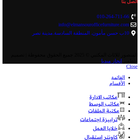
اتصل بنا
010-264-711-66
info@elmansourofficefurniture.com
10ب حسن مأمون. المنطقة السادسة.مدينة نصر
المنصور للاثاث المكتبي
© 2025 جميع الحقوق محفوظة | تصميم
وتطوير
انجاز ميديا
Close
القائمة
الأقسام
مكاتب الادارة
مكاتب الوسط
مكتبة الملفات
ترابيزة اجتماعات
خلايا العمل
كاونتر استقبال