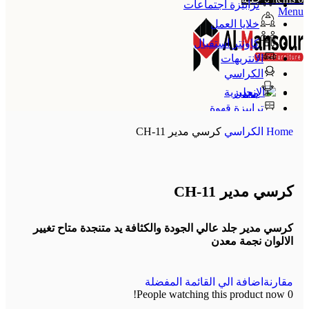
ترابيزة اجتماعات
Menu
خلايا العمل
كاونتر استقبال
الانتريهات
الكراسي
معدن
ترابيزة قهوة
الإنجليزية
Home
الكراسي
كرسي مدير CH-11
كرسي مدير CH-11
كرسي مدير جلد عالي الجودة والكثافة يد متنجدة متاح تغيير
الالوان نجمة معدن
مقارنة
اضافة الي القائمة المفضلة
People watching this product now!
0