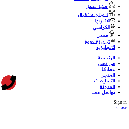
خلايا العمل
كاونتر استقبال
الانتريهات
الكراسي
معدن
ترابيزة قهوة
الإنجليزية
الرئيسية
من نحن
عملائنا
المتجر
التسليمات
المدونة
تواصل معنا
Sign in
Close
No account yet?
Create an Account