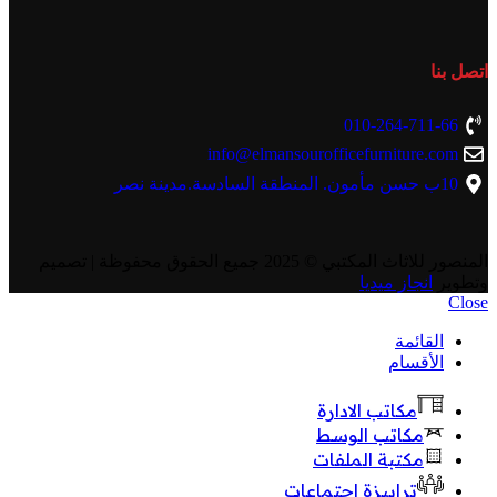
اتصل بنا
010-264-711-66
info@elmansourofficefurniture.com
10ب حسن مأمون. المنطقة السادسة.مدينة نصر
المنصور للاثاث المكتبي
© 2025 جميع الحقوق محفوظة | تصميم
وتطوير
انجاز ميديا
Close
القائمة
الأقسام
مكاتب الادارة
مكاتب الوسط
مكتبة الملفات
ترابيزة اجتماعات