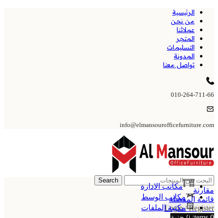
الرئيسية
من نحن
عملائنا
المتجر
التسليمات
المدونة
تواصل معنا
010-264-711-66
info@elmansourofficefurniture.com
Search
مكاتب الادارة
مقارنة
مكاتب الوسط
قائمة المفضلة
مكتبة الملفات
Login / Register
0
items
0
جنية