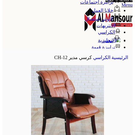
ترابيزة اجتماعات
Menu
خلايا العمل
كاونتر استقبال
الانتريهات
الكراسي
معدن
ترابيزة قهوة
الإنجليزية
الرئيسية
الكراسي
كرسي مدير CH-12