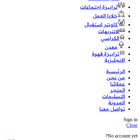
ترابيزة اجتماعات
خلايا العمل
كاونتر استقبال
الانتريهات
الكراسي
معدن
ترابيزة قهوة
الإنجليزية
الرئيسية
من نحن
عملائنا
المتجر
التسليمات
المدونة
تواصل معنا
Sign in
Close
No account yet?