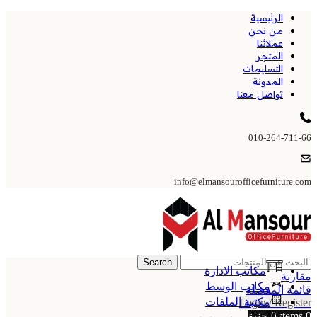
الرئيسية
من نحن
عملائنا
المتجر
التسليمات
المدونة
تواصل معنا
010-264-711-66
info@elmansourofficefurniture.com
Search
مكاتب الادارة
مقارنة
مكاتب الوسط
قائمة المفضلة
مكتبة الملفات
Login / Register
0
items
0
جنية