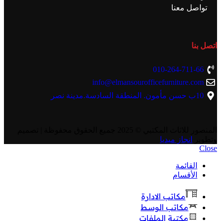
تواصل معنا
اتصل بنا
010-264-711-66
info@elmansourofficefurniture.com
10ب حسن مأمون. المنطقة السادسة.مدينة نصر
المنصور للاثاث المكتبي
© 2025 جميع الحقوق محفوظة | تصميم
وتطوير
انجاز ميديا
Close
القائمة
الأقسام
مكاتب الادارة
مكاتب الوسط
مكتبة الملفات