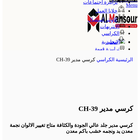
ترابيزة اجتماعات
Menu
خلايا العمل
كاونتر استقبال
الانتريهات
الكراسي
معدن
ترابيزة قهوة
الإنجليزية
الرئيسية
الكراسي
كرسي مدير CH-39
كرسي مدير CH-39
كرسي مدير جلد عالي الجودة والكثافة متاح تغيير الالوان نجمة
معدن يد ونجمه خشب باكم معدن