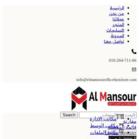
الرئيسية
من نحن
عملائنا
المتجر
التسليمات
المدونة
تواصل معنا
010-264-711-66
info@elmansourofficefurniture.com
Search
مكاتب الادارة
مقارنة
مكاتب الوسط
قائمة المفضلة
مكتبة الملفات
Login / Register
0
items
0
جنية