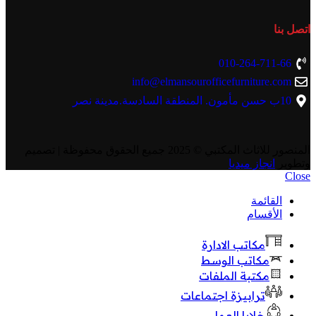
اتصل بنا
010-264-711-66
info@elmansourofficefurniture.com
10ب حسن مأمون. المنطقة السادسة.مدينة نصر
المنصور للاثاث المكتبي
© 2025 جميع الحقوق محفوظة | تصميم
وتطوير
انجاز ميديا
Close
القائمة
الأقسام
مكاتب الادارة
مكاتب الوسط
مكتبة الملفات
ترابيزة اجتماعات
خلايا العمل