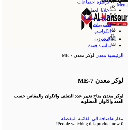
ترابيزة اجتماعات
Menu
خلايا العمل
كاونتر استقبال
الانتريهات
الكراسي
معدن
ترابيزة قهوة
الإنجليزية
الرئيسية
معدن
لوكر معدن ME-7
لوكر معدن ME-7
لوكر معدن متاح تغيير عدد الضلف والالوان والمقاس حسب
العدد والالوان المطلوبه
مقارنة
اضافة الي القائمة المفضلة
People watching this product now!
0