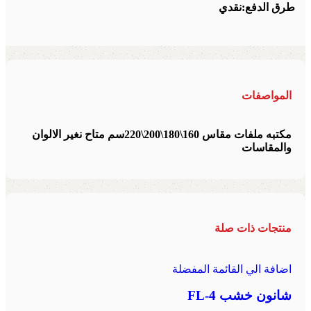
طرق الدفع:
نقدي
المواصفات
مكتبه ملفات مقاس 160\180\200\220سم متاح نغير الالوان
والمقاسات
منتجات ذات صلة
اضافة الي القائمة المفضلة
شانون خشب FL-4