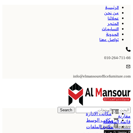
الرئيسية
من نحن
عملائنا
المتجر
التسليمات
المدونة
تواصل معنا
010-264-711-66
info@elmansourofficefurniture.com
Search
مكاتب الادارة
مقارنة
مكاتب الوسط
قائمة المفضلة
مكتبة الملفات
Login / Register
0
items
0
جنية