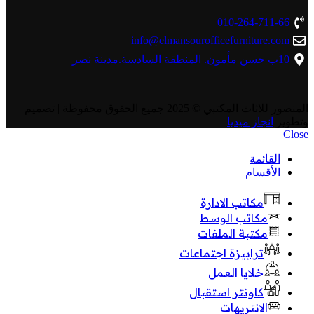
010-264-711-66
info@elmansourofficefurniture.com
10ب حسن مأمون. المنطقة السادسة.مدينة نصر
المنصور للاثاث المكتبي
© 2025 جميع الحقوق محفوظة | تصميم
وتطوير
انجاز ميديا
Close
القائمة
الأقسام
مكاتب الادارة
مكاتب الوسط
مكتبة الملفات
ترابيزة اجتماعات
خلايا العمل
كاونتر استقبال
الانتريهات