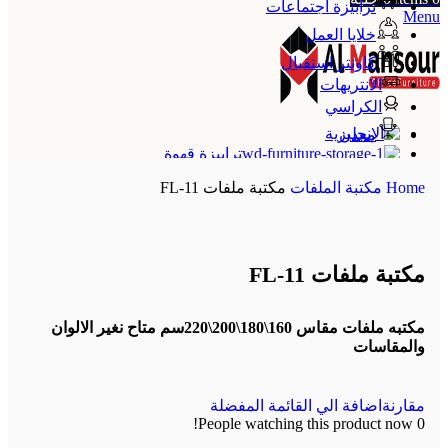
ترابيزة اجتماعات
Menu
خلايا العمل
كاونتر استقبال
الانتريهات
الكراسي
معدن
ترابيزة قهوة
الإنجليزية
Home
مكتبة الملفات
مكتبة ملفات FL-11
مكتبة ملفات FL-11
مكتبه ملفات مقاس 160\180\200\220سم متاح نغير الالوان
والمقاسات
مقارنة
اضافة الي القائمة المفضلة
People watching this product now!
0