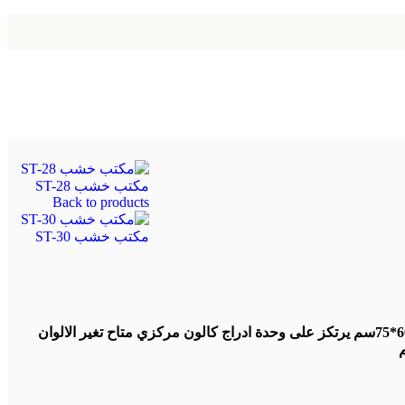
مكتب خشب ST-28
Back to products
مكتب خشب ST-30
مكتب خشب *خشب مقاس 120*60*75سم يرتكز على وحدة ادراج كالون مركزي متاح تغير الالوان