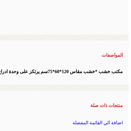
المواصفات
مكتب خشب *خشب مقاس 120*60*75سم يرتكز على وحدة ادراج كالون مركزي متاح تغير الالوان والمقاسات متاح مقاس 140\160سم
منتجات ذات صلة
اضافة الي القائمة المفضلة