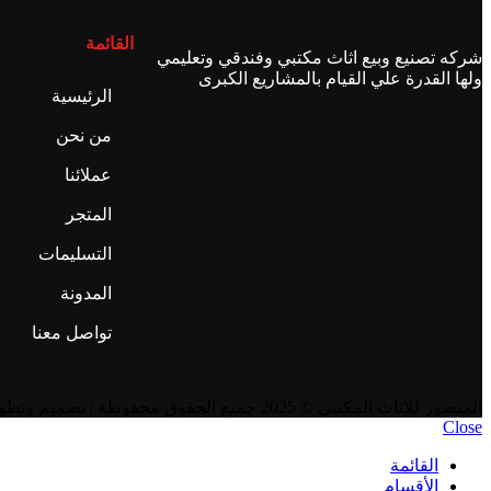
القائمة
شركه تصنيع وبيع اثاث مكتبي وفندقي وتعليمي
ولها القدرة علي القيام بالمشاريع الكبرى
الرئيسية
من نحن
عملائنا
المتجر
التسليمات
المدونة
تواصل معنا
المنصور للاثاث المكتبي
© 2025 جميع الحقوق محفوظة | تصميم وتطوير
Close
القائمة
الأقسام