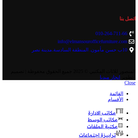
اتصل بنا
010-264-711-66
info@elmansourofficefurniture.com
10ب حسن مأمون. المنطقة السادسة.مدينة نصر
المنصور للاثاث المكتبي
© 2025 جميع الحقوق محفوظة | تصميم
وتطوير
انجاز ميديا
Close
القائمة
الأقسام
مكاتب الادارة
مكاتب الوسط
مكتبة الملفات
ترابيزة اجتماعات