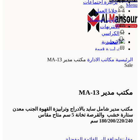
ترابيزة اجتماعات
Menu
خلايا العمل
كاونتر استقبال
الانتريهات
الكراسي
معدن
ترابيزة قهوة
الإنجليزية
الرئيسية
مكاتب الادارة
مكتب مدير MA-13
Sale
مكتب مدير MA-13
مكتب مدير شامل سايد بالادراج وترابيزة القهوة الجنب معدن
ستارة خشب والقرصة تخانة 5 سم متاح مقاس
180/200/220/240 سم
مقارنة
اضافة الي القائمة المفضلة