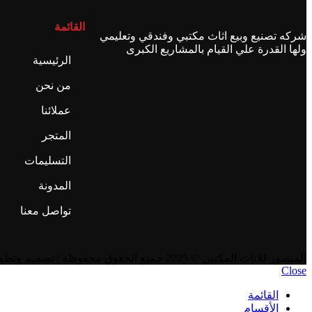
القائمة
شركه تصنيع وبيع اثاث مكتبي وفندقي وتعليمي
ولها القدرة علي القيام بالمشاريع الكبرى
الرئيسية
من نحن
عملائنا
المتجر
التسليمات
المدونة
تواصل معنا
المنصور للاثاث المكتبي
© 2025 جميع الحقوق محفوظة | تصميم وتطوير
Close
القائمة
الأقسام