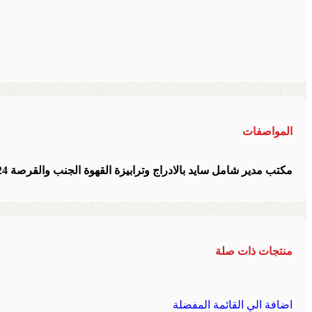
المواصفات
مكتب مدير شامل سايد بالادراج وترابيزة القهوة الجنب والقرصة 24 مم متاح مقاس \140160/180/200سم
منتجات ذات صلة
اضافة الي القائمة المفضلة